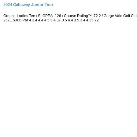
2024 Callaway Junior Tour
Green - Ladies Tee / SLOPE®: 126 / Course Rating™: 72.2 / Gorge Vale Golf 
2571 5306 Par 4 3 4 4 4 4 5 5 4 37 3 5 4 4 3 5 3 4 4 35 72